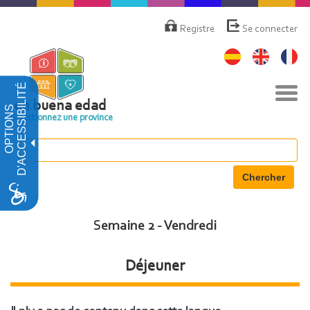
Aller
Menú
de
au
Registre
Se connecter
cuenta
contenu
de
principal
usuario
D'ACCESSIBILITÉ
Basc
la
en buena edad
OPTIONS
navi
Sélectionnez une province
Chercher
Semaine 2 - Vendredi
Déjeuner