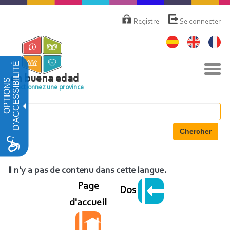
Aller
Menú
de
au
Registre
Se connecter
cuenta
contenu
de
principal
usuario
D'ACCESSIBILITÉ
Basc
la
en buena edad
OPTIONS
navi
Sélectionnez une province
Chercher
Il n'y a pas de contenu dans cette langue.
Page
Dos
d'accueil