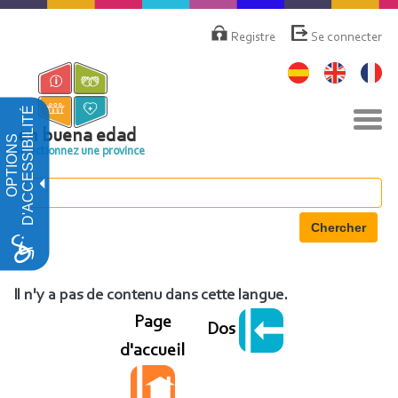
Aller
Menú
de
au
Registre
Se connecter
cuenta
contenu
de
principal
usuario
D'ACCESSIBILITÉ
Basc
la
en buena edad
OPTIONS
navi
Sélectionnez une province
Chercher
Il n'y a pas de contenu dans cette langue.
Page
Dos
d'accueil