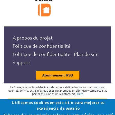
À propos du projet
Politique de confidentialité
Politique de confidentialité
Plan du site
Support
Abonnement RSS
La Consejería de Salud declina toda responsabilidad sobre las convocatorias,
eventos, actividades e informaciones que promuevan, difundan y compartan las
personas usuarias de la plataforma.
+info
Utilizamos cookies en este sitio para mejorar su
2018 Programa de Envejecimiento Saludable de la
experiencia de usuario
Consejería de Salud