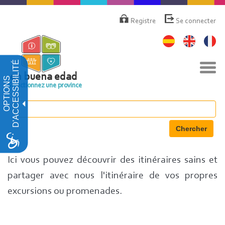
Aller
Menú
de
au
Registre
Se connecter
cuenta
contenu
de
principal
usuario
D'ACCESSIBILITÉ
Basc
la
en buena edad
OPTIONS
navi
Sélectionnez une province
Chercher
Ici vous pouvez découvrir des itinéraires sains et
partager avec nous l'itinéraire de vos propres
excursions ou promenades.