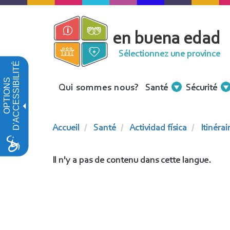
Aller
au
en buena edad
contenu
principal
Sélectionnez une province
D'ACCESSIBILITÉ
OPTIONS
Menu
Qui sommes nous?
Santé
Sécurité
Contenidos
Accueil
Santé
Actividad física
Itinérai
Il n'y a pas de contenu dans cette langue.