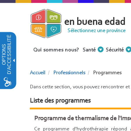
Aller
au
en buena edad
contenu
principal
Sélectionnez une province
D'ACCESSIBILITÉ
OPTIONS
Menu
Qui sommes nous?
Santé
Sécurité
Contenidos
Accueil
Professionnels
Programmes
Dans cette section, vous pouvez rencontrer et 
Liste des programmes
Programme de thermalisme de l'Imse
Ce programme d'hydrothérapie répond 