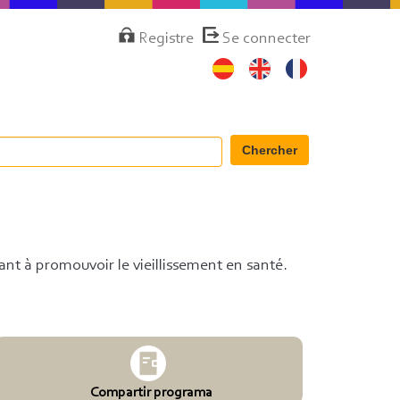
Menú
Registre
Se connecter
de
cuenta
de
usuario
Chercher
ant à promouvoir le vieillissement en santé.
Compartir programa