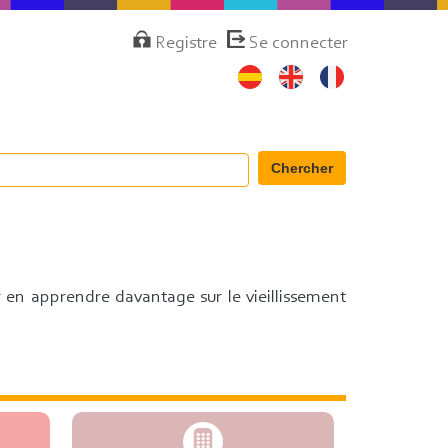
Menú
Registre
Se connecter
de
cuenta
de
usuario
Chercher
r en apprendre davantage sur le vieillissement