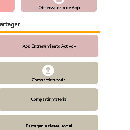
Observatorio de App
artager
App Entrenamiento Activo+
Compartir tutorial
Compartir material
Partager le réseau social