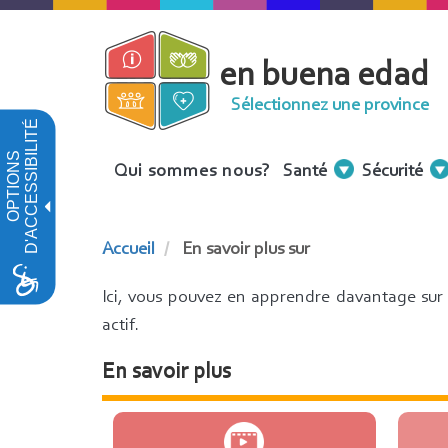
Aller
au
en buena edad
contenu
principal
Sélectionnez une province
D'ACCESSIBILITÉ
OPTIONS
Menu
Qui sommes nous?
Santé
Sécurité
Contenidos
Accueil
En savoir plus sur
Ici, vous pouvez en apprendre davantage sur l
actif.
En savoir plus