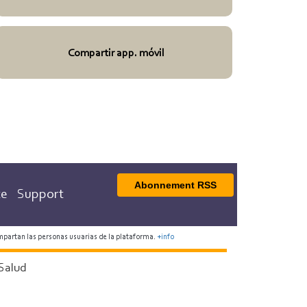
Compartir app. móvil
Abonnement RSS
te
Support
mpartan las personas usuarias de la plataforma.
+info
Salud