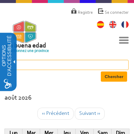
Aller
Menú
de
au
Registre
Se connecter
cuenta
contenu
de
principal
usuario
D'ACCESSIBILITÉ
Basc
la
en buena edad
OPTIONS
navi
Sélectionnez une province
Chercher
août 2026
Pagination
‹‹
Précédent
Suivant
››
Lun
Mar
Mer
Jeu
Ven
Sam
Dim