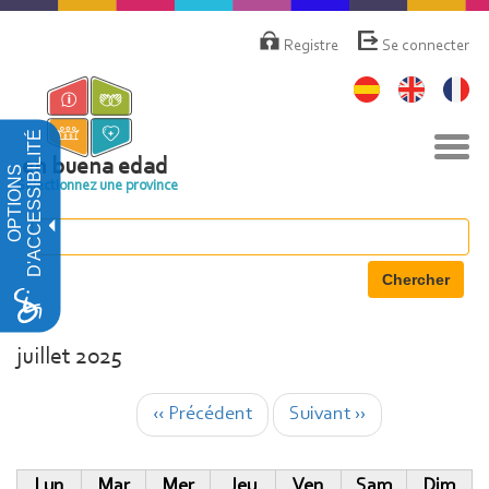
Aller
Menú
de
au
Registre
Se connecter
cuenta
contenu
de
principal
usuario
D'ACCESSIBILITÉ
Basc
la
en buena edad
OPTIONS
navi
Sélectionnez une province
Chercher
juillet 2025
Pagination
‹‹
Précédent
Suivant
››
Lun
Mar
Mer
Jeu
Ven
Sam
Dim