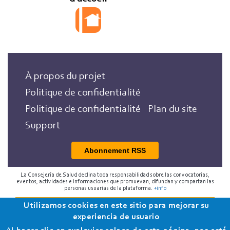
À propos du projet
Politique de confidentialité
Politique de confidentialité
Plan du site
Support
Abonnement RSS
La Consejería de Salud declina toda responsabilidad sobre las convocatorias,
eventos, actividades e informaciones que promuevan, difundan y compartan las
personas usuarias de la plataforma.
+info
Utilizamos cookies en este sitio para mejorar su
2018 Programa de Envejecimiento Saludable de la
experiencia de usuario
Consejería de Salud