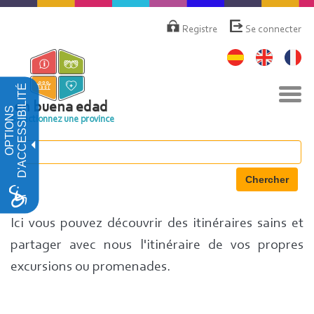
Aller
Menú
de
au
Registre
Se connecter
cuenta
contenu
de
principal
usuario
D'ACCESSIBILITÉ
Basc
la
en buena edad
OPTIONS
navi
Sélectionnez une province
Chercher
Ici vous pouvez découvrir des itinéraires sains et
partager avec nous l'itinéraire de vos propres
excursions ou promenades.