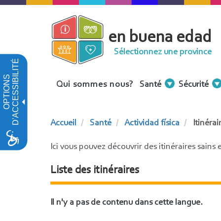
Aller
au
en buena edad
contenu
principal
Sélectionnez une province
D'ACCESSIBILITÉ
OPTIONS
Menu
Qui sommes nous?
Santé
Sécurité
Contenidos
Accueil
Santé
Actividad física
Itinérai
Ici vous pouvez découvrir des itinéraires sains
Liste des itinéraires
Il n'y a pas de contenu dans cette langue.