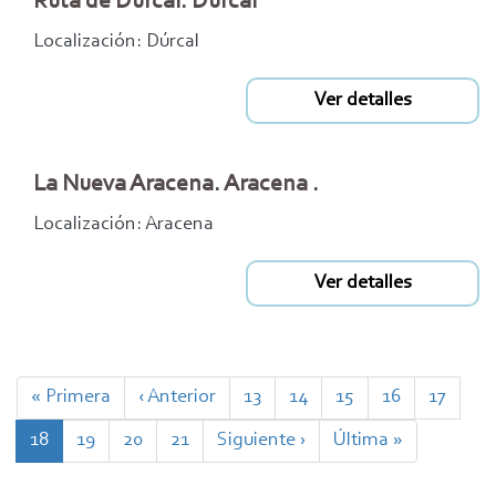
Ruta de Dúrcal. Dúrcal
Localización: Dúrcal
Ver detalles
La Nueva Aracena. Aracena .
Localización: Aracena
Ver detalles
Paginación
Primera
« Primera
Página
‹ Anterior
Page
13
Page
14
Page
15
Page
16
Page
17
página
anterior
Página
18
Page
19
Page
20
Page
21
Siguiente
Siguiente ›
Última
Última »
actual
página
página