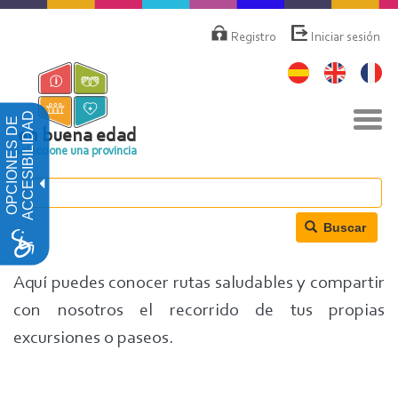
Pasar
Menú
de
al
Registro
Iniciar sesión
cuenta
contenido
de
principal
usuario
Nav
ACCESIBILIDAD
OPCIONES DE
togg
en buena edad
Seleccione una provincia
Buscar
Aquí puedes conocer rutas saludables y compartir
con nosotros el recorrido de tus propias
excursiones o paseos.