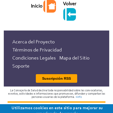
Volver
Inicio
Acerca del Proyecto
Términos de Privacidad
Condiciones Legales
Mapa del Sitio
Soporte
Suscripción RSS
La Consejería de Salud declina toda responsabilidad sobre las convocatorias,
eventos, actividades e informaciones que promuevan, difundan y compartan las
personas usuarias de la plataforma.
+info
Utilizamos cookies en este sitio para mejorar su
2018 Programa de Envejecimiento Saludable de la