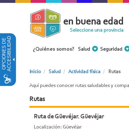
Pasar
al
en buena edad
contenido
principal
Seleccione una provincia
ACCESIBILIDAD
OPCIONES DE
Menu
¿Quiénes somos?
Salud
Seguridad
Contenidos
Inicio
Salud
Actividad física
Rutas
Aquí puedes conocer rutas saludables y compar
Rutas
Ruta de Güevéjar. Güevéjar
Localización: Güevéjar