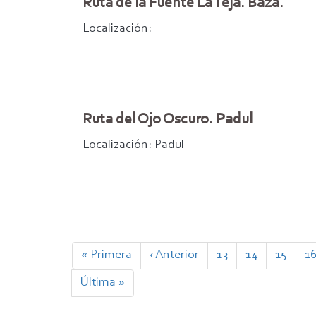
Ruta de la Fuente La Teja. Baza.
Localización:
Ruta del Ojo Oscuro. Padul
Localización: Padul
Paginación
Primera
« Primera
Página
‹ Anterior
Page
13
Page
14
Page
15
P
1
página
anterior
Última
Última »
página