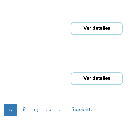
Ver detalles
Ver detalles
age
6
Página
17
Page
18
Page
19
Page
20
Page
21
Siguiente
Siguiente ›
actual
página