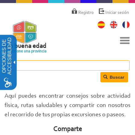
Pasar
Menú
de
al
Registro
Iniciar sesión
cuenta
contenido
de
principal
usuario
Nav
ACCESIBILIDAD
OPCIONES DE
togg
en buena edad
Seleccione una provincia
Buscar
Aquí puedes encontrar consejos sobre actividad
física, rutas saludables y compartir con nosotros
el recorrido de tus propias excursiones o paseos.
Comparte