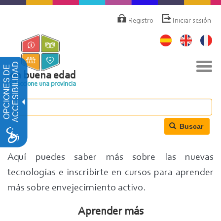
Pasar
Menú
de
al
Registro
Iniciar sesión
cuenta
contenido
de
principal
usuario
Nav
ACCESIBILIDAD
OPCIONES DE
togg
en buena edad
Seleccione una provincia
Buscar
Aquí puedes saber más sobre las nuevas
tecnologías e inscribirte en cursos para aprender
más sobre envejecimiento activo.
Aprender más