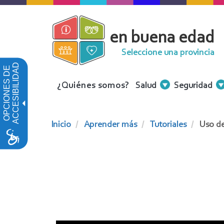
Pasar
al
en buena edad
contenido
principal
Seleccione una provincia
ACCESIBILIDAD
OPCIONES DE
Menu
¿Quiénes somos?
Salud
Seguridad
Contenidos
Inicio
Aprender más
Tutoriales
Uso de