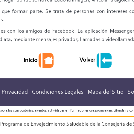
l lugar donde se ha realizado la imagen, vincular a alguien d
 que formar parte. Se trata de personas con intereses c
s.
es con los amigos de Facebook. La aplicación Messenger
iata, mediante mensajes privados, llamadas o videollamad
Volver
Inicio
 Privacidad
Condiciones Legales
Mapa del Sitio
So
 sobre las convocatorias, eventos, actividades e informaciones que promuevan, difundan y co
 Programa de Envejecimiento Saludable de la Consejería de 