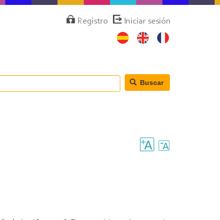
Menú
Registro
Iniciar sesión
de
cuenta
de
usuario
Buscar