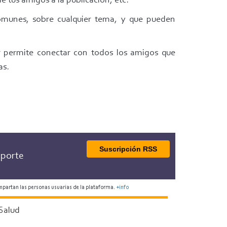
e tus amigos a la publicación, etc.
omunes, sobre cualquier tema, y que pueden
 permite conectar con todos los amigos que
as.
Suscripción RSS
porte
mpartan las personas usuarias de la plataforma.
+info
Salud