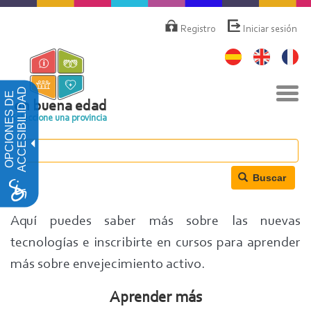
Pasar
Menú
de
al
Registro
Iniciar sesión
cuenta
contenido
de
principal
usuario
Nav
ACCESIBILIDAD
OPCIONES DE
togg
en buena edad
Seleccione una provincia
Buscar
Aquí puedes saber más sobre las nuevas
tecnologías e inscribirte en cursos para aprender
más sobre envejecimiento activo.
Aprender más