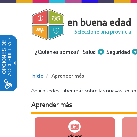
Pasar
al
en buena edad
contenido
principal
Seleccione una provincia
ACCESIBILIDAD
OPCIONES DE
Menu
¿Quiénes somos?
Salud
Seguridad
Contenidos
Inicio
Aprender más
Aquí puedes saber más sobre las nuevas tecnol
Aprender más
Vídeos