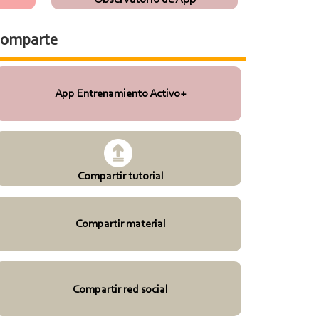
omparte
App Entrenamiento Activo+
Compartir tutorial
Compartir material
Compartir red social