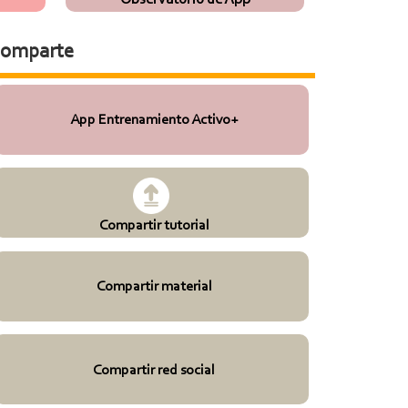
omparte
App Entrenamiento Activo+
Compartir tutorial
Compartir material
Compartir red social