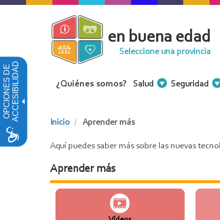
Pasar
al
en buena edad
contenido
principal
Seleccione una provincia
ACCESIBILIDAD
OPCIONES DE
Menu
¿Quiénes somos?
Salud
Seguridad
Contenidos
Inicio
Aprender más
Aquí puedes saber más sobre las nuevas tecnol
Aprender más
Vídeos