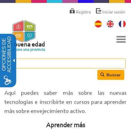
Pasar
Menú
de
al
Registro
Iniciar sesión
cuenta
contenido
de
principal
usuario
Nav
ACCESIBILIDAD
OPCIONES DE
togg
en buena edad
Seleccione una provincia
Buscar
Aquí puedes saber más sobre las nuevas
tecnologías e inscribirte en cursos para aprender
más sobre envejecimiento activo.
Aprender más