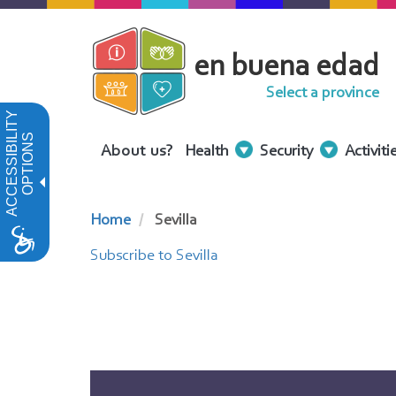
Skip
to
en buena edad
main
content
Select a province
ACCESSIBILITY
OPTIONS
Menu
About us?
Health
Security
Activiti
Contenidos
Home
Sevilla
Subscribe to Sevilla