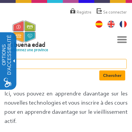
Aller
Menú
de
au
Registre
Se connecter
cuenta
contenu
de
principal
usuario
D'ACCESSIBILITÉ
Basc
la
en buena edad
OPTIONS
navi
Sélectionnez une province
Chercher
Ici, vous pouvez en apprendre davantage sur les
nouvelles technologies et vous inscrire à des cours
pour en apprendre davantage sur le vieillissement
actif.