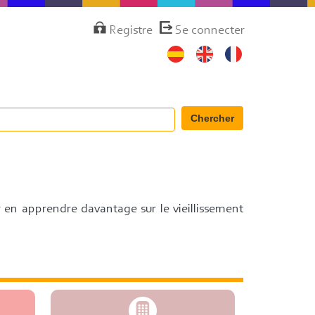
Menú
Registre
Se connecter
de
cuenta
de
usuario
Chercher
r en apprendre davantage sur le vieillissement