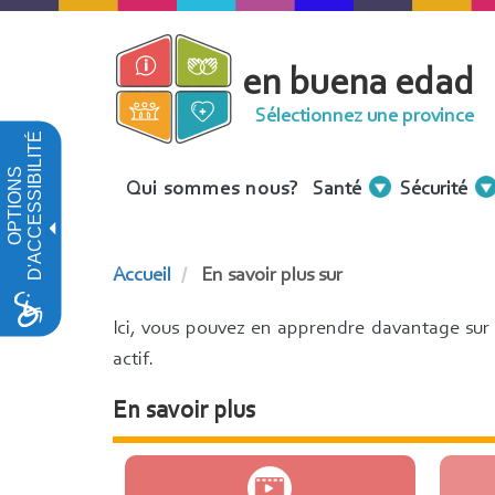
Aller
au
en buena edad
contenu
principal
Sélectionnez une province
D'ACCESSIBILITÉ
OPTIONS
Menu
Qui sommes nous?
Santé
Sécurité
Contenidos
Accueil
En savoir plus sur
Ici, vous pouvez en apprendre davantage sur l
actif.
En savoir plus