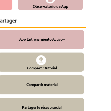
Observatorio de App
artager
App Entrenamiento Activo+
Compartir tutorial
Compartir material
Partager le réseau social