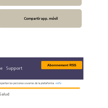
Compartir app. móvil
Abonnement RSS
te
Support
mpartan las personas usuarias de la plataforma.
+info
Salud