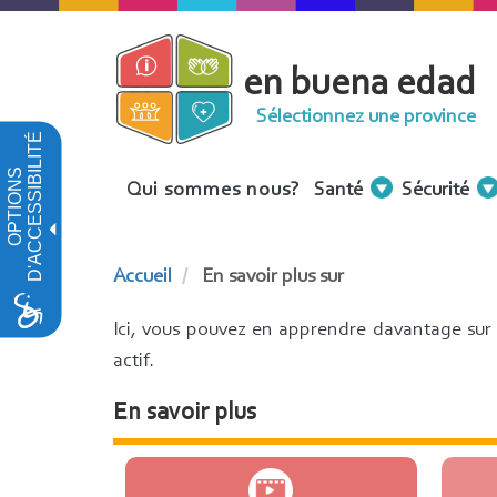
Aller
au
en buena edad
contenu
principal
Sélectionnez une province
D'ACCESSIBILITÉ
OPTIONS
Menu
Qui sommes nous?
Santé
Sécurité
Contenidos
Accueil
En savoir plus sur
Ici, vous pouvez en apprendre davantage sur l
actif.
En savoir plus