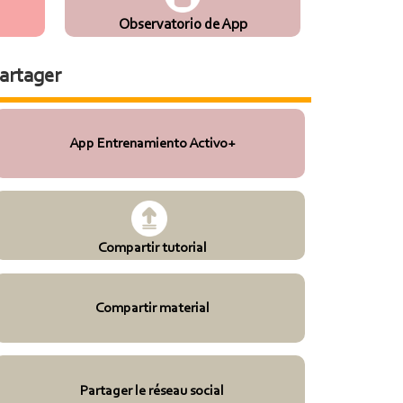
Observatorio de App
artager
App Entrenamiento Activo+
Compartir tutorial
Compartir material
Partager le réseau social