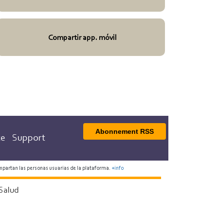
Compartir app. móvil
Abonnement RSS
te
Support
mpartan las personas usuarias de la plataforma.
+info
Salud