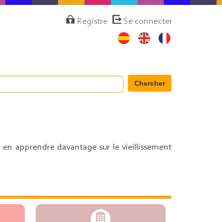
Menú
Registre
Se connecter
de
cuenta
de
usuario
Chercher
r en apprendre davantage sur le vieillissement